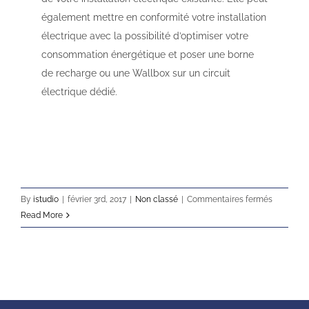
également mettre en conformité votre installation
électrique avec la possibilité d’optimiser votre
consommation énergétique et poser une borne
de recharge ou une Wallbox sur un circuit
électrique dédié.
sur
By
istudio
|
février 3rd, 2017
|
Non classé
|
Commentaires fermés
Installati
Read More
de
borne
de
recharge
pour